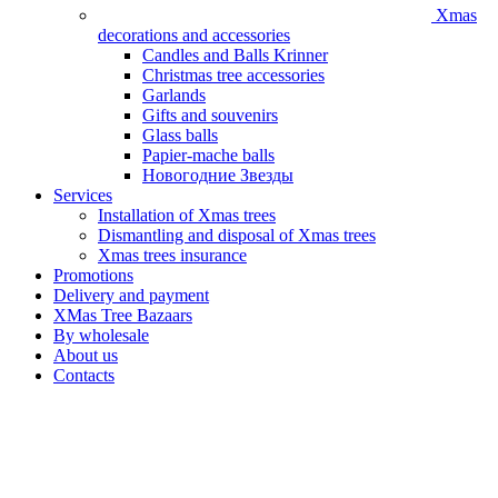
Xmas
decorations and accessories
Candles and Balls Krinner
Christmas tree accessories
Garlands
Gifts and souvenirs
Glass balls
Papier-mache balls
Новогодние Звезды
Services
Installation of Хmas trees
Dismantling and disposal of Xmas trees
Xmas trees insurance
Promotions
Delivery and payment
XMas Tree Bazaars
By wholesale
About us
Contacts