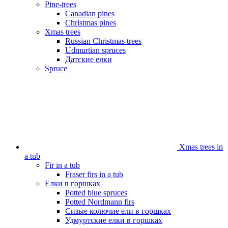
Pine-trees
Canadian pines
Christmas pines
Xmas trees
Russian Christmas trees
Udmurtian spruces
Датские елки
Spruce
Xmas trees in
a tub
Fir in a tub
Fraser firs in a tub
Елки в горшках
Potted blue spruces
Potted Nordmann firs
Сизые колючие ели в горшках
Удмуртские елки в горшках