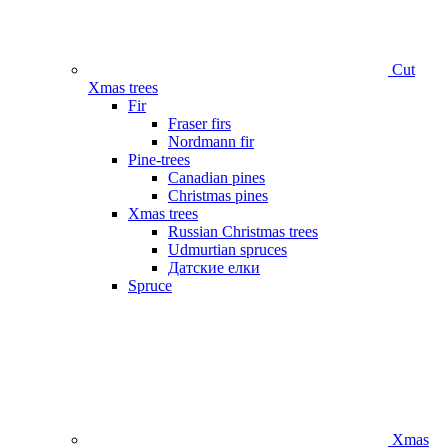
Сut
Xmas trees
Fir
Fraser firs
Nordmann fir
Pine-trees
Canadian pines
Christmas pines
Xmas trees
Russian Christmas trees
Udmurtian spruces
Датские елки
Spruce
Xmas