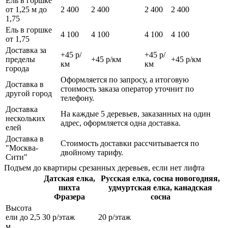
Ель в горшке
от 1,25 м до
2 400
2 400
2 400
2 400
1,75
Ель в горшке
4 100
4 100
4 100
4 100
от 1,75
Доставка за
+45 р/
+45 р/
пределы
+45 р/км
+45 р/км
км
км
города
Оформляется по запросу, а итоговую
Доставка в
стоимость заказа оператор уточнит по
другой город
телефону.
Доставка
На каждые 5 деревьев, заказанных на один
нескольких
адрес, оформляется одна доставка.
елей
Доставка в
Стоимость доставки рассчитывается по
"Москва-
двойному тарифу.
Сити"
Подъем до квартиры срезанных деревьев, если нет лифта
Датская елка,
Русская елка, сосна новогодняя,
пихта
удмуртская елка, канадская
Фразера
сосна
Высота
ели до 2,5
30 р/этаж
20 р/этаж
м