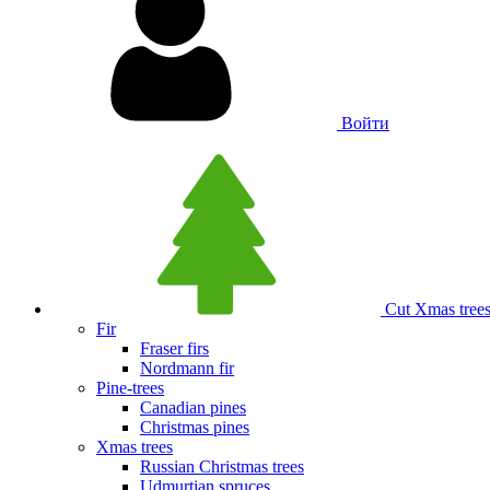
Войти
Сut Xmas tree
Fir
Fraser firs
Nordmann fir
Pine-trees
Canadian pines
Christmas pines
Xmas trees
Russian Christmas trees
Udmurtian spruces