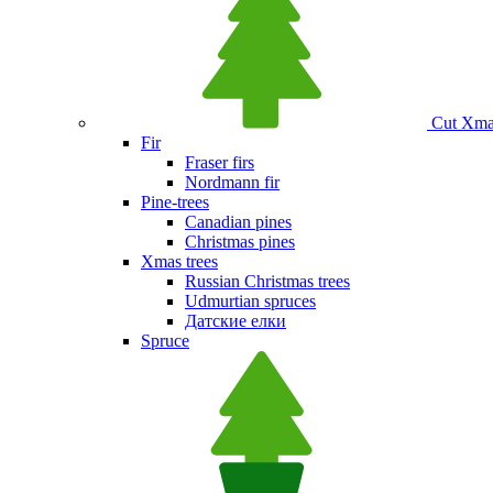
Сut Xmas
Fir
Fraser firs
Nordmann fir
Pine-trees
Canadian pines
Christmas pines
Xmas trees
Russian Christmas trees
Udmurtian spruces
Датские елки
Spruce