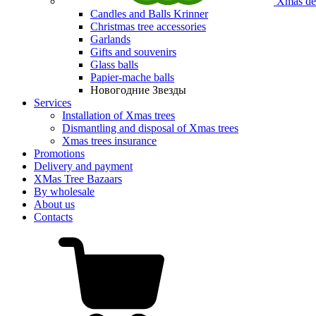
Xmas dec
Candles and Balls Krinner
Christmas tree accessories
Garlands
Gifts and souvenirs
Glass balls
Papier-mache balls
Новогодние Звезды
Services
Installation of Хmas trees
Dismantling and disposal of Xmas trees
Xmas trees insurance
Promotions
Delivery and payment
XMas Tree Bazaars
By wholesale
About us
Contacts