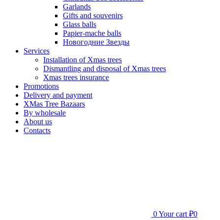
Garlands
Gifts and souvenirs
Glass balls
Papier-mache balls
Новогодние Звезды
Services
Installation of Хmas trees
Dismantling and disposal of Xmas trees
Xmas trees insurance
Promotions
Delivery and payment
XMas Tree Bazaars
By wholesale
About us
Contacts
0
Your cart
₽0