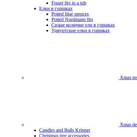
Fraser firs in a tub
Елки в горшках
Potted blue spruces
Potted Nordmann firs
Сизые колючие ели в горшках
Удмуртские елки в горшках
Xmas tre
Xmas dec
Candles and Balls Krinner
Christmas tree accessories