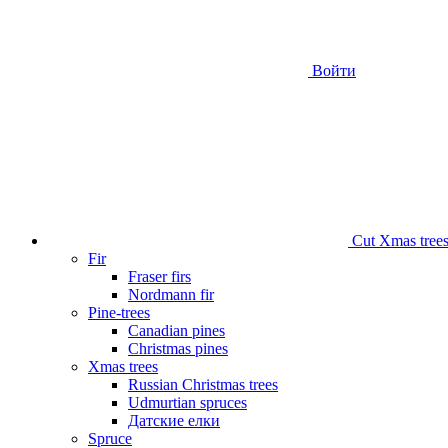
Войти
Сut Xmas tree
Fir
Fraser firs
Nordmann fir
Pine-trees
Canadian pines
Christmas pines
Xmas trees
Russian Christmas trees
Udmurtian spruces
Датские елки
Spruce