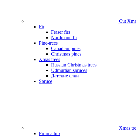
Сut Xmas
Fir
Fraser firs
Nordmann fir
Pine-trees
Canadian pines
Christmas pines
Xmas trees
Russian Christmas trees
Udmurtian spruces
Датские елки
Spruce
Xmas tre
Fir in a tub